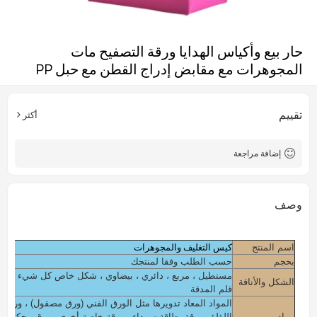
حار بيع وأكياس الهدايا ورقة التصفيح مات
المجوهرات مع مقابض إدراج القطن مع حبل PP
تقييم
أكثر
إضافة مراجعة
وصف
كيس التغليف والمجوهرات
اسم المنتج
بحجم
حسب الطلب وفقا لمنتجك
مستطيل ، مربع ، دائري ، بيضاوي ، شكل خاص كل شيء على م
الشكل والأناقة
قلم المدقة
المواد المعاد تدويرها مثل الورق الفني (ورق مصقول) ، ورق ر
مواد
اللؤلؤ ، ورقة بطاقة سوداء ، ورقة خاصة أخرى ، ورق محكم ، 