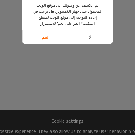
تم الكشف عن وصولك إلى موقع الويب
المحمول على جهاز الكمبيوتر، هل ترغب في
إعادة التوجيه إلى موقع الويب لسطح
المكتب؟ انقر على 'نعم' للاستمرار
لا
نعم
Cookie settings
ssible experience. They also allow us to analyze user behavior in 