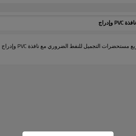
وإدراج
تحضرات التجميل للنفط الضروري مع نافذة PVC وإدراج