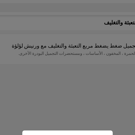
بئة والتغليف
جميل ضغط يضغط مربع التعبئة والتغليف مع ورنيش لؤلؤة
ة ، المخفون ، الأساسات ، ومستحضرات التجميل البودرة الأخرى.