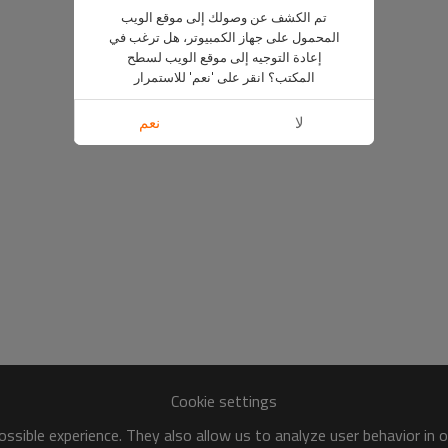
تم الكشف عن وصولك إلى موقع الويب
المحمول على جهاز الكمبيوتر، هل ترغب في
إعادة التوجيه إلى موقع الويب لسطح
المكتب؟ انقر على 'نعم' للاستمرار
لا
نعم
Cookie settings
ssible experience. They also allow us to analyze user behavior in 