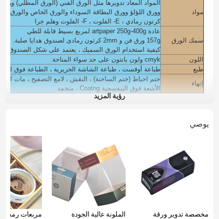
المواد المعاد تدويرها مثل الورق الفني (الورق المطلي) وورق 
مواد
وورق اللؤلؤ وورق البطاقة السوداء والورق الخاص والورق ال
كرتون رمادي ، E- الفلوت ، F- الفلوت وهلم جرا
عادة artpaper 250g-400g لمربع بسيط قابلة للطي
سمك الورق
157g ورق فن و 2mm كرتون رمادى لصندوق هدايا صلبة.
كيفية استخدام الورق السميك ، يعتمد على شكل الصندوق وال
اللون
cmyk ولون بانتون على حد سواء المتاحة
طبع
طباعة أوفست ، طباعة الشاشة الحريرية ، الطباعة فوق البنف
ختم احباط (ختم الساخنة) ، النقش ، لامع التصفيح ، مات التصف
إنهاء
الأشعة فوق البنفسجية Coatng ، متجمد
رؤية المزيد
يمكنك إضافة بولي كلوريد الفينيل ، والحيوانات الأليفة ، نافذة pp على مربع.
يمكنك إضافة مغناطيس ، وشاح على الصندوق.
مستلزمات
منصة مع مجسمات للمنتجات الخاصة بك: إيفا ، رغوة بيضاء وقماش
يوصي
التعبئة والتغليف
بوليباغ داخل ، تصدير ك ك الورق المقوى المموج أو وفقا لمتط
حزمة لمستحضرات التجميل ، والجمال ، والعناية بالبشرة ، والع
استعمال
والشموع ، والشوكولاته ، والنبيذ ، والملابس ، والمجوهرات ، وال
جرا.
وقت بسيط
3-7 أيام
المهلة
نورمال 10-15 يوما
شروط الدفع
t / t ، l / c ، ويسترن يونيون ، مونيغرام ، الضمان ، paypal وهلم جرا
شهادة
ISO9001: 2008 ، FSC ، TUV ، SEDEX وهلم جرا
مخصصة تدوير ورقة
الملونة عالية الجودة
مربعات رمش ج